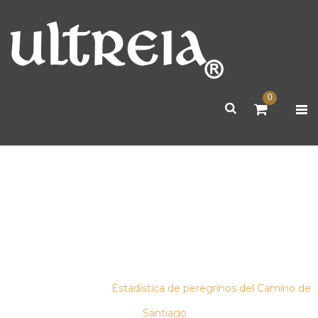
0
ESTADÍSTICA DE PEREGRINOS
DEL CAMINO DE SANTIAGO
inicio
/
blog
/
Estadística de peregrinos del Camino de
Santiago