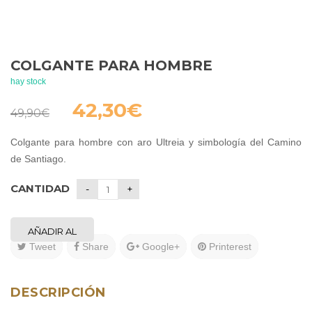
COLGANTE PARA HOMBRE
hay stock
El
El
42,30
€
49,90
€
precio
precio
original
actual
Colgante para hombre con aro Ultreia y simbología del Camino
era:
es:
de Santiago.
49,90€.
42,30€.
CANTIDAD
AÑADIR AL
Tweet
Share
Google+
Printerest
CARRITO
DESCRIPCIÓN