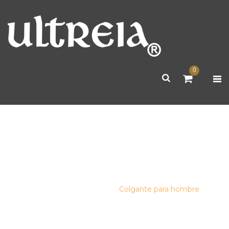
0
COLGANTE PARA HOMBRE
Inicio
/
accesorios
/
Colgante para hombre