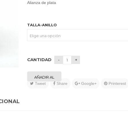
original
actual
Alianza de plata
era:
es:
77,90€.
69,90€.
TALLA-ANILLO
CANTIDAD
AÑADIR AL
Tweet
Share
Google+
Printerest
CARRITO
CIONAL