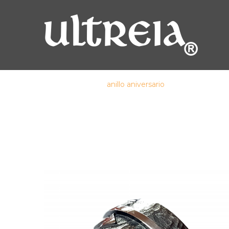
ANILLO ANIVERSARIO
Inicio
/
anillo
/
anillo aniversario