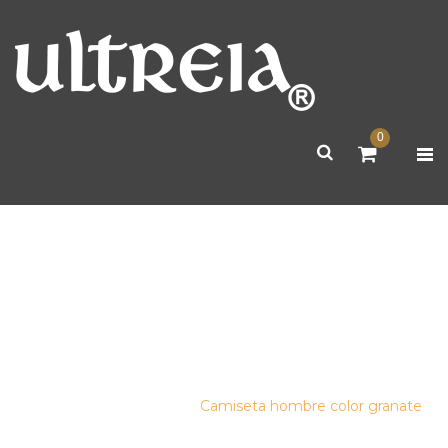
0
CAMISETA HOMBRE COLOR
GRANATE
Inicio
/
camisetas
/
Camiseta hombre color granate