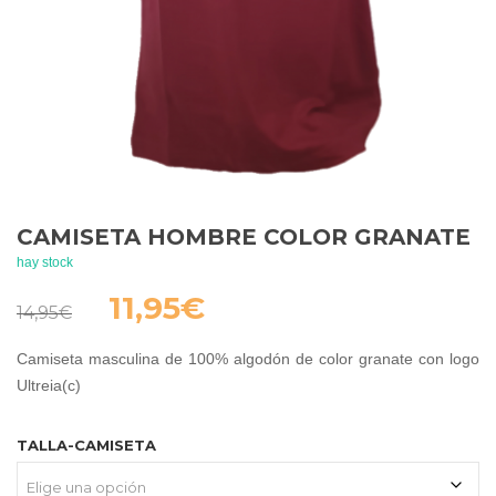
CAMISETA HOMBRE COLOR GRANATE
hay stock
El
El
11,95
€
14,95
€
precio
precio
original
actual
Camiseta masculina de 100% algodón de color granate con logo
era:
es:
Ultreia(c)
14,95€.
11,95€.
TALLA-CAMISETA