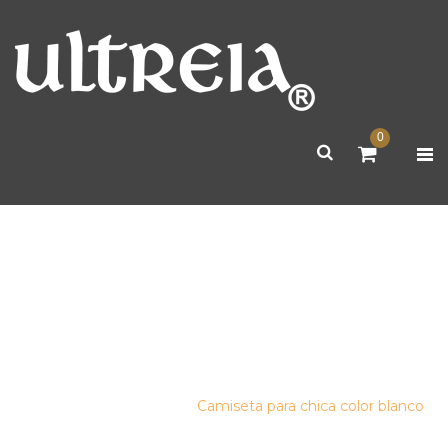
0
CAMISETA PARA CHICA COLOR
BLANCO
Inicio
/
camisetas
/
Camiseta para chica color blanco