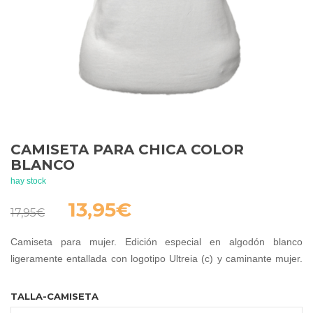
CAMISETA PARA CHICA COLOR
BLANCO
hay stock
El
El
13,95
€
17,95
€
precio
precio
original
actual
Camiseta para mujer. Edición especial en algodón blanco
era:
es:
ligeramente entallada con logotipo Ultreia (c) y caminante mujer.
17,95€.
13,95€.
Logo especial también en cuello.
TALLA-CAMISETA